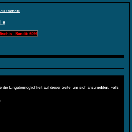
öschis Bandit: 60963 Löschis Slotmachine: 3000 Löschis Lotto: 1214
ie die Eingabemöglichkeit auf dieser Seite, um sich anzumelden.
Falls
n.