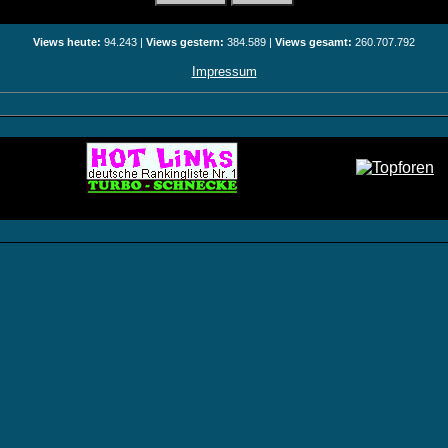
Views heute:
94.243 |
Views gestern:
384.589 |
Views gesamt:
260.707.792
Impressum