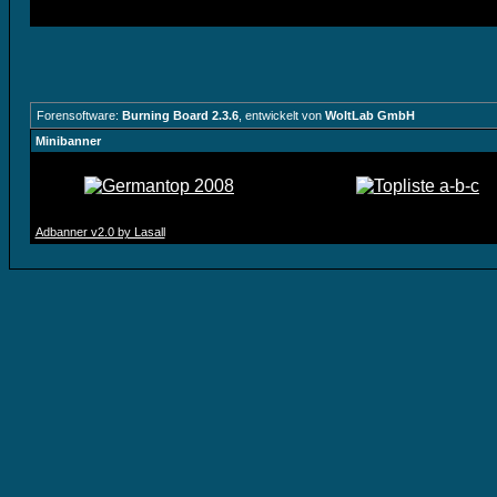
Forensoftware:
Burning Board 2.3.6
, entwickelt von
WoltLab GmbH
Minibanner
Adbanner v2.0 by Lasall