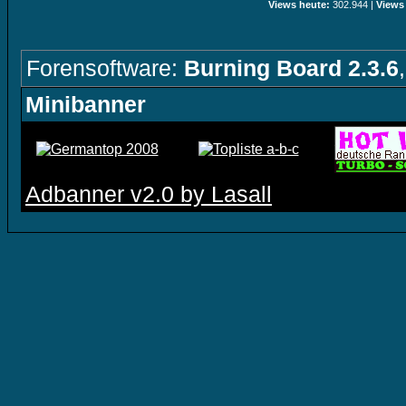
Views heute:
302.944 |
Views
Forensoftware:
Burning Board 2.3.6
Minibanner
Adbanner v2.0 by Lasall