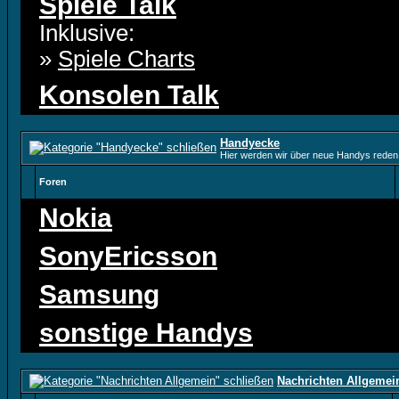
Spiele Talk
Inklusive:
»
Spiele Charts
Konsolen Talk
Handyecke
Hier werden wir über neue Handys reden 
Foren
Nokia
SonyEricsson
Samsung
sonstige Handys
Nachrichten Allgemei