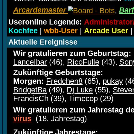
Arcardemaster
,
Barf
Useronline Legende:
Administrato
Kochfee
|
wbb-User
|
Arcade User
Aktuelle Ereignisse
Wir gratulieren zum Geburtstag:
LanceIbar
(46),
RicoFulle
(43),
Son
Zukünftige Geburtstage:
Morgen:
Fredchen8
(65),
pukay
(4
BridgetBa
(49),
Dj Luke
(55),
Steve
FrancisCh
(39),
Timecop
(29)
Wir gratulieren zum Jahrestag de
virus
(18. Jahrestag)
Zukünftige Jahrestage: