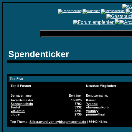
Spendenticker
Top Five
Top 5 Poster:
Neueste Mitglieder:
Benutzername:
Beiträge:
Benutzername:
Arcardemaster
155825
Kaiser
Sonnenschein
7792
Yvonne
Teufel
3332
ohnemaulkorb
vaGemini
3241
younivy
digger
2735
pummelhasi
Top Thema:
Silberaward von cybisgameportal.de
|
86442
Klicks.