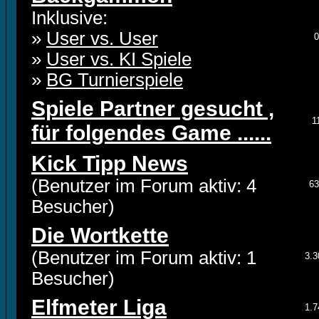
Inklusive:
»
User vs. User
0
»
User vs. KI Spiele
»
BG Turnierspiele
Spiele Partner gesucht ,
1
für folgendes Game ......
Kick Tipp News
(Benutzer im Forum aktiv: 4
63
Besucher)
Die Wortkette
(Benutzer im Forum aktiv: 1
3.3
Besucher)
Elfmeter Liga
1.7