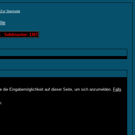
: Safeknacker: 136742 Löschis Zahlenraten: 0 Löschis Bandit: 60963 
ie die Eingabemöglichkeit auf dieser Seite, um sich anzumelden.
Falls
n.