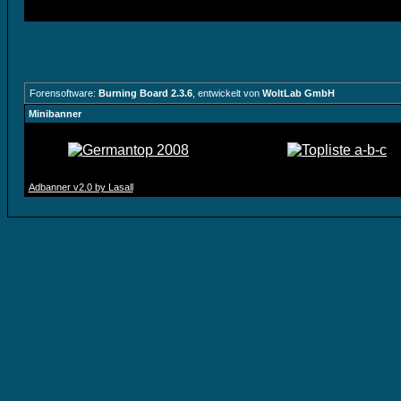
Forensoftware:
Burning Board 2.3.6
, entwickelt von
WoltLab GmbH
Minibanner
Adbanner v2.0 by Lasall