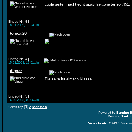
coole seite ,macht echt spaß hier...weiter so :451:
Eintrag-Nr.: 5 |
18.01.2009, 15:24Uhr
tomcat20
Eintrag-Nr.: 4 |
15.01.2009, 12:51Uhr
digger
Die seite ist einfach Klasse
Eintrag-Nr.: 3 |
16.09.2008, 00:06Uhr
[1]
Seiten (2):
2
nächste »
Powered by
Burning B
BurningBook 
Views heute:
28.497 |
Views 