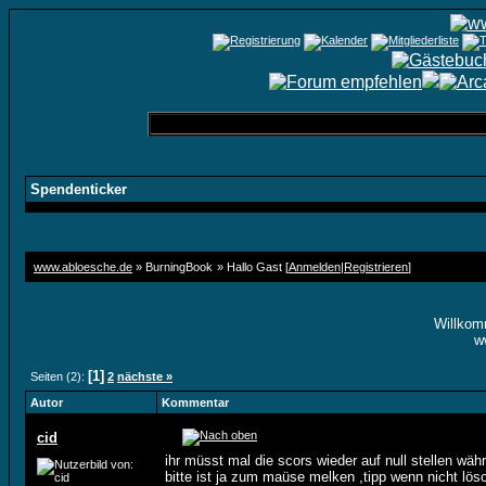
Spendenticker
www.abloesche.de
» BurningBook
» Hallo Gast [
Anmelden
|
Registrieren
]
Willkom
w
[1]
Seiten (2):
2
nächste »
Autor
Kommentar
cid
ihr müsst mal die scors wieder auf null stellen wäh
bitte ist ja zum maüse melken ,tipp wenn nicht lösc